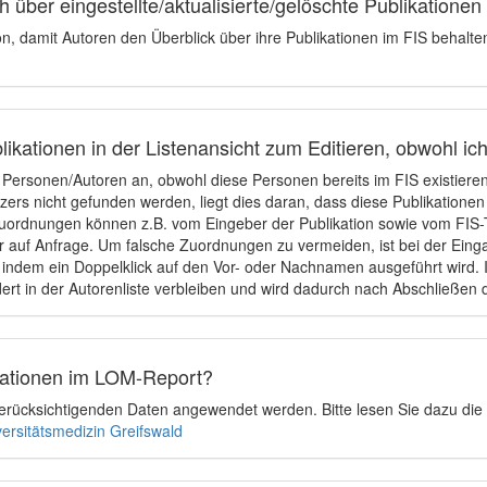
 über eingestellte/aktualisierte/gelöschte Publikationen
ion, damit Autoren den Überblick über ihre Publikationen im FIS behalt
ikationen in der Listenansicht zum Editieren, obwohl ic
e Personen/Autoren an, obwohl diese Personen bereits im FIS existier
tzers nicht gefunden werden, liegt dies daran, dass diese Publikationen
uordnungen können z.B. vom Eingeber der Publikation sowie vom FIS-T
 auf Anfrage. Um falsche Zuordnungen zu vermeiden, ist bei der Einga
indem ein Doppelklick auf den Vor- oder Nachnamen ausgeführt wird. Is
ert in der Autorenliste verbleiben und wird dadurch nach Abschließen 
ikationen im LOM-Report?
u berücksichtigenden Daten angewendet werden. Bitte lesen Sie dazu die
versitätsmedizin Greifswald