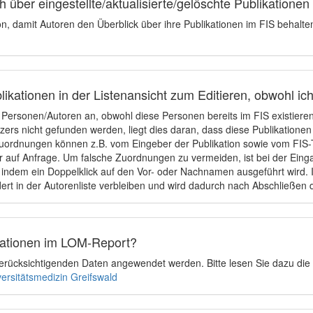
 über eingestellte/aktualisierte/gelöschte Publikationen
ion, damit Autoren den Überblick über ihre Publikationen im FIS behalt
ikationen in der Listenansicht zum Editieren, obwohl ic
e Personen/Autoren an, obwohl diese Personen bereits im FIS existier
tzers nicht gefunden werden, liegt dies daran, dass diese Publikationen
uordnungen können z.B. vom Eingeber der Publikation sowie vom FIS-T
 auf Anfrage. Um falsche Zuordnungen zu vermeiden, ist bei der Einga
indem ein Doppelklick auf den Vor- oder Nachnamen ausgeführt wird. Is
ert in der Autorenliste verbleiben und wird dadurch nach Abschließen 
ikationen im LOM-Report?
u berücksichtigenden Daten angewendet werden. Bitte lesen Sie dazu die
versitätsmedizin Greifswald