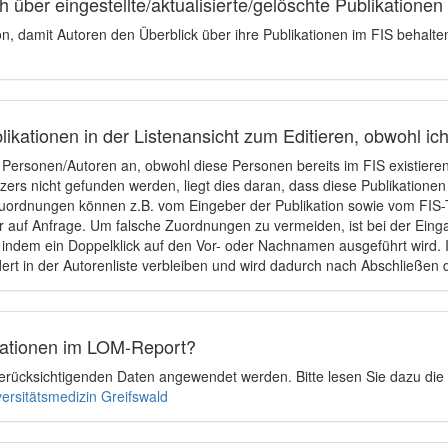
 über eingestellte/aktualisierte/gelöschte Publikationen
ion, damit Autoren den Überblick über ihre Publikationen im FIS behalt
ikationen in der Listenansicht zum Editieren, obwohl ic
e Personen/Autoren an, obwohl diese Personen bereits im FIS existier
tzers nicht gefunden werden, liegt dies daran, dass diese Publikationen
uordnungen können z.B. vom Eingeber der Publikation sowie vom FIS-T
 auf Anfrage. Um falsche Zuordnungen zu vermeiden, ist bei der Einga
indem ein Doppelklick auf den Vor- oder Nachnamen ausgeführt wird. Is
ert in der Autorenliste verbleiben und wird dadurch nach Abschließen 
ikationen im LOM-Report?
u berücksichtigenden Daten angewendet werden. Bitte lesen Sie dazu die
versitätsmedizin Greifswald