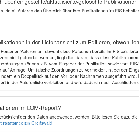
 über eingestellte/aktualisierte/gelöschte Publikationen
ion, damit Autoren den Überblick über ihre Publikationen im FIS behalt
ikationen in der Listenansicht zum Editieren, obwohl ic
e Personen/Autoren an, obwohl diese Personen bereits im FIS existier
tzers nicht gefunden werden, liegt dies daran, dass diese Publikationen
uordnungen können z.B. vom Eingeber der Publikation sowie vom FIS-T
 auf Anfrage. Um falsche Zuordnungen zu vermeiden, ist bei der Einga
indem ein Doppelklick auf den Vor- oder Nachnamen ausgeführt wird. Is
ert in der Autorenliste verbleiben und wird dadurch nach Abschließen 
ikationen im LOM-Report?
u berücksichtigenden Daten angewendet werden. Bitte lesen Sie dazu die
versitätsmedizin Greifswald