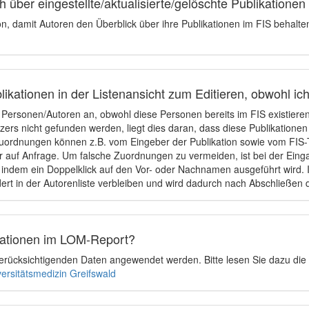
 über eingestellte/aktualisierte/gelöschte Publikationen
ion, damit Autoren den Überblick über ihre Publikationen im FIS behalt
ikationen in der Listenansicht zum Editieren, obwohl ic
e Personen/Autoren an, obwohl diese Personen bereits im FIS existier
tzers nicht gefunden werden, liegt dies daran, dass diese Publikationen
uordnungen können z.B. vom Eingeber der Publikation sowie vom FIS-T
 auf Anfrage. Um falsche Zuordnungen zu vermeiden, ist bei der Einga
indem ein Doppelklick auf den Vor- oder Nachnamen ausgeführt wird. Is
ert in der Autorenliste verbleiben und wird dadurch nach Abschließen 
ikationen im LOM-Report?
u berücksichtigenden Daten angewendet werden. Bitte lesen Sie dazu die
versitätsmedizin Greifswald