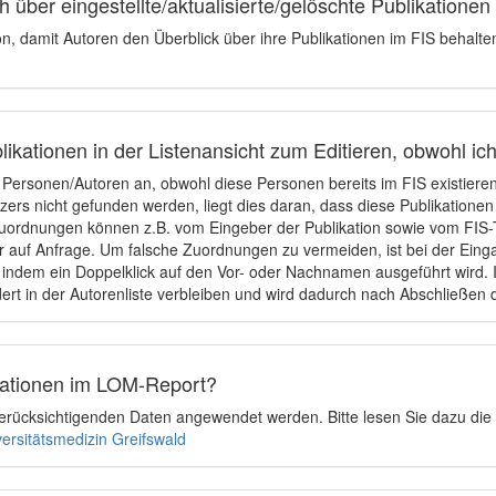
 über eingestellte/aktualisierte/gelöschte Publikationen
ion, damit Autoren den Überblick über ihre Publikationen im FIS behalt
ikationen in der Listenansicht zum Editieren, obwohl ic
e Personen/Autoren an, obwohl diese Personen bereits im FIS existier
tzers nicht gefunden werden, liegt dies daran, dass diese Publikationen
uordnungen können z.B. vom Eingeber der Publikation sowie vom FIS-T
 auf Anfrage. Um falsche Zuordnungen zu vermeiden, ist bei der Einga
indem ein Doppelklick auf den Vor- oder Nachnamen ausgeführt wird. Is
ert in der Autorenliste verbleiben und wird dadurch nach Abschließen 
ikationen im LOM-Report?
u berücksichtigenden Daten angewendet werden. Bitte lesen Sie dazu die
versitätsmedizin Greifswald