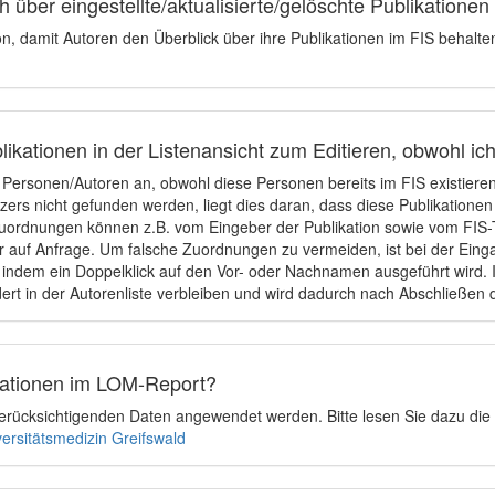
 über eingestellte/aktualisierte/gelöschte Publikationen
ion, damit Autoren den Überblick über ihre Publikationen im FIS behalt
ikationen in der Listenansicht zum Editieren, obwohl ic
e Personen/Autoren an, obwohl diese Personen bereits im FIS existier
tzers nicht gefunden werden, liegt dies daran, dass diese Publikationen
uordnungen können z.B. vom Eingeber der Publikation sowie vom FIS-T
 auf Anfrage. Um falsche Zuordnungen zu vermeiden, ist bei der Einga
indem ein Doppelklick auf den Vor- oder Nachnamen ausgeführt wird. Is
ert in der Autorenliste verbleiben und wird dadurch nach Abschließen 
ikationen im LOM-Report?
u berücksichtigenden Daten angewendet werden. Bitte lesen Sie dazu die
versitätsmedizin Greifswald