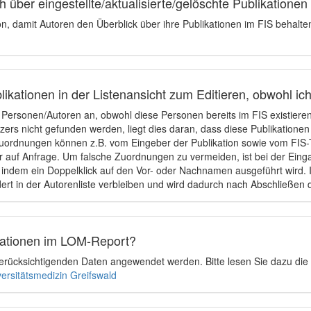
 über eingestellte/aktualisierte/gelöschte Publikationen
ion, damit Autoren den Überblick über ihre Publikationen im FIS behalt
ikationen in der Listenansicht zum Editieren, obwohl ic
e Personen/Autoren an, obwohl diese Personen bereits im FIS existier
tzers nicht gefunden werden, liegt dies daran, dass diese Publikationen
uordnungen können z.B. vom Eingeber der Publikation sowie vom FIS-T
 auf Anfrage. Um falsche Zuordnungen zu vermeiden, ist bei der Einga
indem ein Doppelklick auf den Vor- oder Nachnamen ausgeführt wird. Is
ert in der Autorenliste verbleiben und wird dadurch nach Abschließen 
ikationen im LOM-Report?
u berücksichtigenden Daten angewendet werden. Bitte lesen Sie dazu die
versitätsmedizin Greifswald