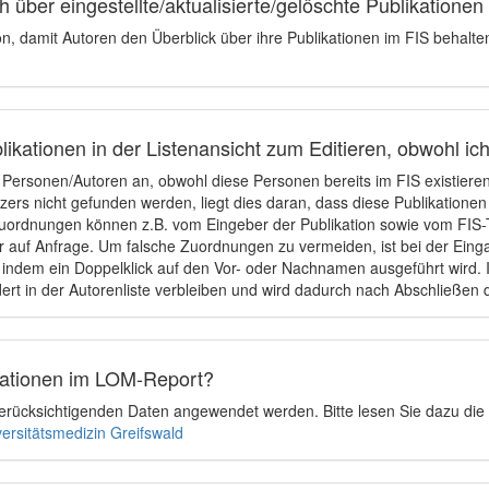
 über eingestellte/aktualisierte/gelöschte Publikationen
ion, damit Autoren den Überblick über ihre Publikationen im FIS behalt
ikationen in der Listenansicht zum Editieren, obwohl ic
e Personen/Autoren an, obwohl diese Personen bereits im FIS existier
tzers nicht gefunden werden, liegt dies daran, dass diese Publikationen
uordnungen können z.B. vom Eingeber der Publikation sowie vom FIS-T
 auf Anfrage. Um falsche Zuordnungen zu vermeiden, ist bei der Einga
indem ein Doppelklick auf den Vor- oder Nachnamen ausgeführt wird. Is
ert in der Autorenliste verbleiben und wird dadurch nach Abschließen 
ikationen im LOM-Report?
u berücksichtigenden Daten angewendet werden. Bitte lesen Sie dazu die
versitätsmedizin Greifswald