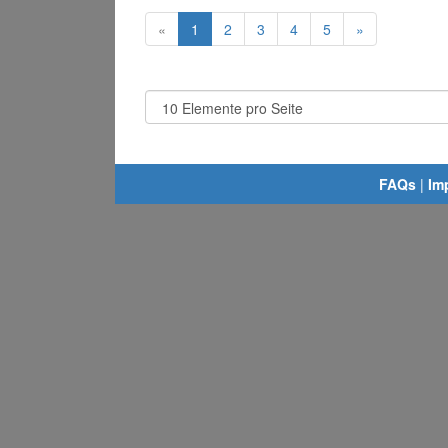
«
1
2
3
4
5
»
FAQs
|
Im