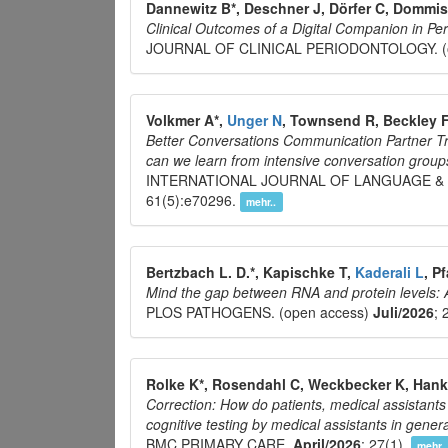
Dannewitz B*, Deschner J, Dörfer C, Dommisc
Clinical Outcomes of a Digital Companion in Pe
JOURNAL OF CLINICAL PERIODONTOLOGY. (
Volkmer A*,
Unger N
, Townsend R, Beckley F
Better Conversations Communication Partner Tr
can we learn from intensive conversation group
INTERNATIONAL JOURNAL OF LANGUAGE & 
61(5):e70296.
mehr..
Bertzbach L. D.*, Kapischke T,
Kaderali L
, P
Mind the gap between RNA and protein levels: A
PLOS PATHOGENS. (open access)
Juli/2026
; 
Rolke K*, Rosendahl C, Weckbecker K, Hank
Correction: How do patients, medical assistant
cognitive testing by medical assistants in general
BMC PRIMARY CARE.
April/2026
; 27(1).
mehr..