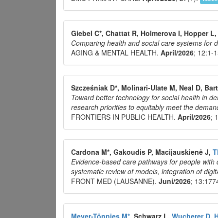
Giebel C*, Chattat R, Holmerova I, Hopper L
Comparing health and social care systems for
AGING & MENTAL HEALTH.
April/2026
; 12:1-
Szcześniak D*, Molinari-Ulate M, Neal D, Ba
Toward better technology for social health in 
research priorities to equitably meet the deman
FRONTIERS IN PUBLIC HEALTH.
April/2026
; 
Cardona M*, Gakoudis P, Macijauskienė J,
T
Evidence-based care pathways for people with 
systematic review of models, integration of digit
FRONT MED (LAUSANNE).
Juni/2026
; 13:17
Meyer-Tönnies M*
, Schwarz L,
Wucherer D
,