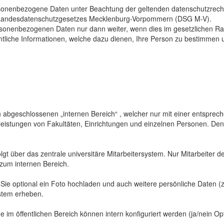
sonenbezogene Daten unter Beachtung der geltenden datenschutzrech
Landesdatenschutzgesetzes Mecklenburg-Vorpommern (DSG M-V).
ersonenbezogenen Daten nur dann weiter, wenn dies im gesetzlichen Ra
mtliche Informationen, welche dazu dienen, Ihre Person zu bestimmen 
abgeschlossenen „internen Bereich“ , welcher nur mit einer entspreche
sleistungen von Fakultäten, Einrichtungen und einzelnen Personen. De
gt über das zentrale universitäre Mitarbeitersystem. Nur Mitarbeiter de
 zum internen Bereich.
 Sie optional ein Foto hochladen und auch weitere persönliche Daten (z
ystem erheben.
 im öffentlichen Bereich können intern konfiguriert werden (ja/nein Opt