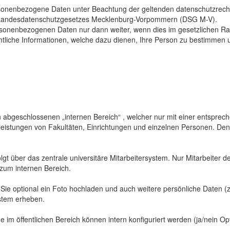
sonenbezogene Daten unter Beachtung der geltenden datenschutzrech
Landesdatenschutzgesetzes Mecklenburg-Vorpommern (DSG M-V).
ersonenbezogenen Daten nur dann weiter, wenn dies im gesetzlichen Ra
mtliche Informationen, welche dazu dienen, Ihre Person zu bestimmen 
abgeschlossenen „internen Bereich“ , welcher nur mit einer entspreche
sleistungen von Fakultäten, Einrichtungen und einzelnen Personen. De
gt über das zentrale universitäre Mitarbeitersystem. Nur Mitarbeiter de
 zum internen Bereich.
 Sie optional ein Foto hochladen und auch weitere persönliche Daten (z
ystem erheben.
 im öffentlichen Bereich können intern konfiguriert werden (ja/nein Opt