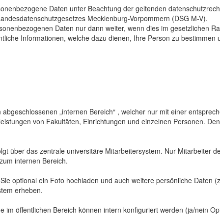
sonenbezogene Daten unter Beachtung der geltenden datenschutzrech
Landesdatenschutzgesetzes Mecklenburg-Vorpommern (DSG M-V).
ersonenbezogenen Daten nur dann weiter, wenn dies im gesetzlichen Ra
mtliche Informationen, welche dazu dienen, Ihre Person zu bestimmen 
abgeschlossenen „internen Bereich“ , welcher nur mit einer entspreche
sleistungen von Fakultäten, Einrichtungen und einzelnen Personen. De
gt über das zentrale universitäre Mitarbeitersystem. Nur Mitarbeiter de
 zum internen Bereich.
 Sie optional ein Foto hochladen und auch weitere persönliche Daten (z
ystem erheben.
 im öffentlichen Bereich können intern konfiguriert werden (ja/nein Opt