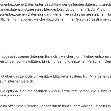
sonenbezogene Daten unter Beachtung der geltenden datenschutzrech
Landesdatenschutzgesetzes Mecklenburg-Vorpommern (DSG M-V).
ersonenbezogenen Daten nur dann weiter, wenn dies im gesetzlichen Ra
mtliche Informationen, welche dazu dienen, Ihre Person zu bestimmen 
abgeschlossenen „internen Bereich“ , welcher nur mit einer entspreche
sleistungen von Fakultäten, Einrichtungen und einzelnen Personen. De
gt über das zentrale universitäre Mitarbeitersystem. Nur Mitarbeiter de
 zum internen Bereich.
 Sie optional ein Foto hochladen und auch weitere persönliche Daten (z
ystem erheben.
 im öffentlichen Bereich können intern konfiguriert werden (ja/nein Opt