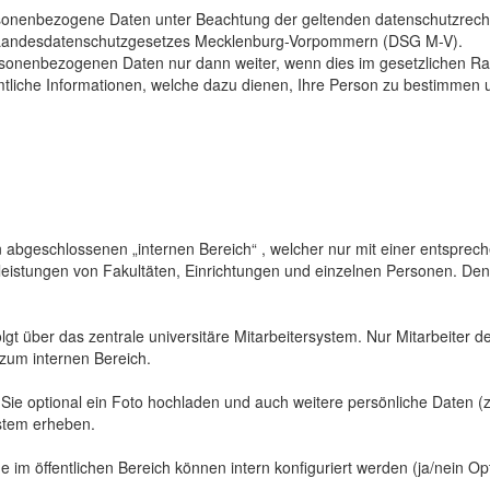
sonenbezogene Daten unter Beachtung der geltenden datenschutzrech
Landesdatenschutzgesetzes Mecklenburg-Vorpommern (DSG M-V).
ersonenbezogenen Daten nur dann weiter, wenn dies im gesetzlichen Ra
mtliche Informationen, welche dazu dienen, Ihre Person zu bestimmen 
abgeschlossenen „internen Bereich“ , welcher nur mit einer entspreche
sleistungen von Fakultäten, Einrichtungen und einzelnen Personen. De
gt über das zentrale universitäre Mitarbeitersystem. Nur Mitarbeiter de
 zum internen Bereich.
 Sie optional ein Foto hochladen und auch weitere persönliche Daten (z
ystem erheben.
 im öffentlichen Bereich können intern konfiguriert werden (ja/nein Opt