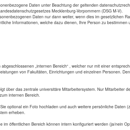
sonenbezogene Daten unter Beachtung der geltenden datenschutzrech
Landesdatenschutzgesetzes Mecklenburg-Vorpommern (DSG M-V).
ersonenbezogenen Daten nur dann weiter, wenn dies im gesetzlichen Ra
mtliche Informationen, welche dazu dienen, Ihre Person zu bestimmen 
abgeschlossenen „internen Bereich“ , welcher nur mit einer entspreche
sleistungen von Fakultäten, Einrichtungen und einzelnen Personen. De
gt über das zentrale universitäre Mitarbeitersystem. Nur Mitarbeiter de
 zum internen Bereich.
 Sie optional ein Foto hochladen und auch weitere persönliche Daten (z
ystem erheben.
 im öffentlichen Bereich können intern konfiguriert werden (ja/nein Opt