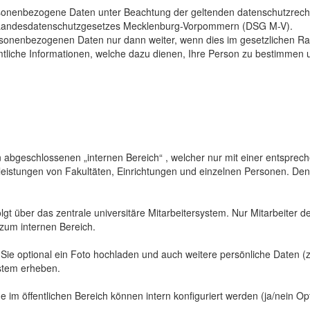
sonenbezogene Daten unter Beachtung der geltenden datenschutzrech
Landesdatenschutzgesetzes Mecklenburg-Vorpommern (DSG M-V).
ersonenbezogenen Daten nur dann weiter, wenn dies im gesetzlichen Ra
mtliche Informationen, welche dazu dienen, Ihre Person zu bestimmen 
abgeschlossenen „internen Bereich“ , welcher nur mit einer entspreche
sleistungen von Fakultäten, Einrichtungen und einzelnen Personen. De
gt über das zentrale universitäre Mitarbeitersystem. Nur Mitarbeiter de
 zum internen Bereich.
 Sie optional ein Foto hochladen und auch weitere persönliche Daten (z
ystem erheben.
 im öffentlichen Bereich können intern konfiguriert werden (ja/nein Opt