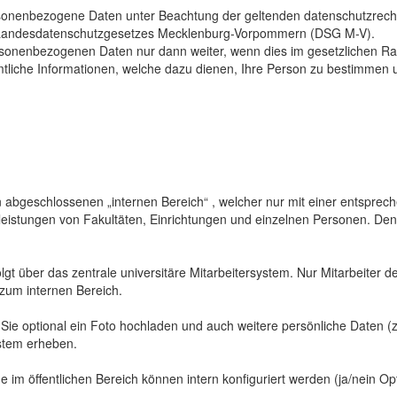
sonenbezogene Daten unter Beachtung der geltenden datenschutzrech
Landesdatenschutzgesetzes Mecklenburg-Vorpommern (DSG M-V).
ersonenbezogenen Daten nur dann weiter, wenn dies im gesetzlichen Ra
mtliche Informationen, welche dazu dienen, Ihre Person zu bestimmen 
abgeschlossenen „internen Bereich“ , welcher nur mit einer entspreche
sleistungen von Fakultäten, Einrichtungen und einzelnen Personen. De
gt über das zentrale universitäre Mitarbeitersystem. Nur Mitarbeiter de
 zum internen Bereich.
 Sie optional ein Foto hochladen und auch weitere persönliche Daten (z
ystem erheben.
 im öffentlichen Bereich können intern konfiguriert werden (ja/nein Opt