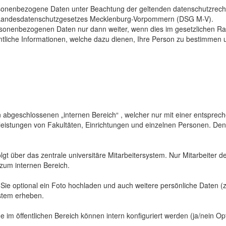
sonenbezogene Daten unter Beachtung der geltenden datenschutzrech
Landesdatenschutzgesetzes Mecklenburg-Vorpommern (DSG M-V).
ersonenbezogenen Daten nur dann weiter, wenn dies im gesetzlichen Ra
mtliche Informationen, welche dazu dienen, Ihre Person zu bestimmen 
abgeschlossenen „internen Bereich“ , welcher nur mit einer entspreche
sleistungen von Fakultäten, Einrichtungen und einzelnen Personen. De
gt über das zentrale universitäre Mitarbeitersystem. Nur Mitarbeiter de
 zum internen Bereich.
 Sie optional ein Foto hochladen und auch weitere persönliche Daten (z
ystem erheben.
 im öffentlichen Bereich können intern konfiguriert werden (ja/nein Opt