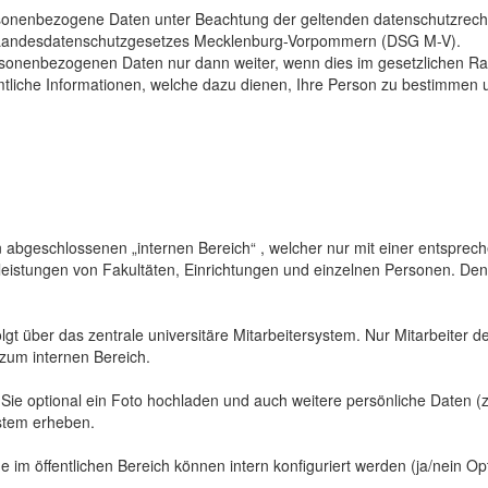
sonenbezogene Daten unter Beachtung der geltenden datenschutzrech
Landesdatenschutzgesetzes Mecklenburg-Vorpommern (DSG M-V).
ersonenbezogenen Daten nur dann weiter, wenn dies im gesetzlichen Ra
mtliche Informationen, welche dazu dienen, Ihre Person zu bestimmen 
abgeschlossenen „internen Bereich“ , welcher nur mit einer entspreche
sleistungen von Fakultäten, Einrichtungen und einzelnen Personen. De
gt über das zentrale universitäre Mitarbeitersystem. Nur Mitarbeiter de
 zum internen Bereich.
 Sie optional ein Foto hochladen und auch weitere persönliche Daten (z
ystem erheben.
 im öffentlichen Bereich können intern konfiguriert werden (ja/nein Opt