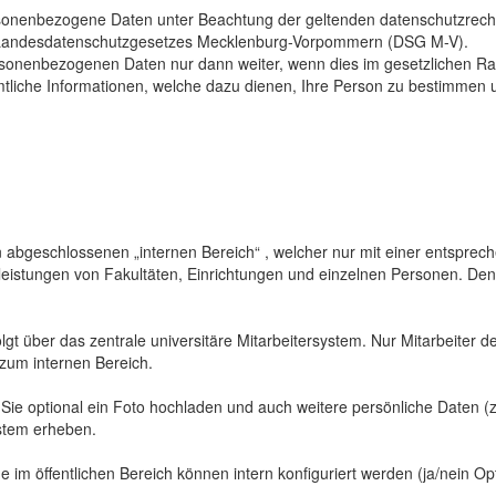
sonenbezogene Daten unter Beachtung der geltenden datenschutzrech
Landesdatenschutzgesetzes Mecklenburg-Vorpommern (DSG M-V).
ersonenbezogenen Daten nur dann weiter, wenn dies im gesetzlichen Ra
mtliche Informationen, welche dazu dienen, Ihre Person zu bestimmen 
abgeschlossenen „internen Bereich“ , welcher nur mit einer entspreche
sleistungen von Fakultäten, Einrichtungen und einzelnen Personen. De
gt über das zentrale universitäre Mitarbeitersystem. Nur Mitarbeiter de
 zum internen Bereich.
 Sie optional ein Foto hochladen und auch weitere persönliche Daten (z
ystem erheben.
 im öffentlichen Bereich können intern konfiguriert werden (ja/nein Opt