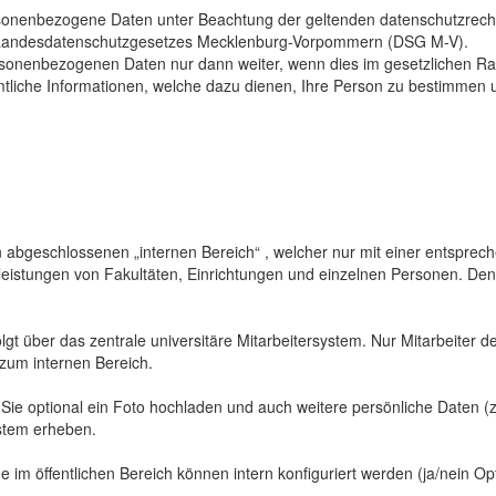
sonenbezogene Daten unter Beachtung der geltenden datenschutzrech
Landesdatenschutzgesetzes Mecklenburg-Vorpommern (DSG M-V).
ersonenbezogenen Daten nur dann weiter, wenn dies im gesetzlichen Ra
mtliche Informationen, welche dazu dienen, Ihre Person zu bestimmen 
abgeschlossenen „internen Bereich“ , welcher nur mit einer entspreche
sleistungen von Fakultäten, Einrichtungen und einzelnen Personen. De
gt über das zentrale universitäre Mitarbeitersystem. Nur Mitarbeiter de
 zum internen Bereich.
 Sie optional ein Foto hochladen und auch weitere persönliche Daten (z
ystem erheben.
 im öffentlichen Bereich können intern konfiguriert werden (ja/nein Opt