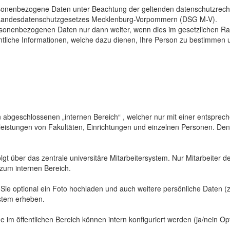
sonenbezogene Daten unter Beachtung der geltenden datenschutzrech
Landesdatenschutzgesetzes Mecklenburg-Vorpommern (DSG M-V).
ersonenbezogenen Daten nur dann weiter, wenn dies im gesetzlichen Ra
mtliche Informationen, welche dazu dienen, Ihre Person zu bestimmen 
abgeschlossenen „internen Bereich“ , welcher nur mit einer entspreche
sleistungen von Fakultäten, Einrichtungen und einzelnen Personen. De
gt über das zentrale universitäre Mitarbeitersystem. Nur Mitarbeiter de
 zum internen Bereich.
 Sie optional ein Foto hochladen und auch weitere persönliche Daten (z
ystem erheben.
 im öffentlichen Bereich können intern konfiguriert werden (ja/nein Opt