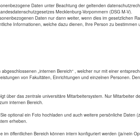
sonenbezogene Daten unter Beachtung der geltenden datenschutzrech
Landesdatenschutzgesetzes Mecklenburg-Vorpommern (DSG M-V).
ersonenbezogenen Daten nur dann weiter, wenn dies im gesetzlichen Ra
mtliche Informationen, welche dazu dienen, Ihre Person zu bestimmen 
abgeschlossenen „internen Bereich“ , welcher nur mit einer entspreche
sleistungen von Fakultäten, Einrichtungen und einzelnen Personen. De
gt über das zentrale universitäre Mitarbeitersystem. Nur Mitarbeiter de
 zum internen Bereich.
 Sie optional ein Foto hochladen und auch weitere persönliche Daten (z
ystem erheben.
 im öffentlichen Bereich können intern konfiguriert werden (ja/nein Opt