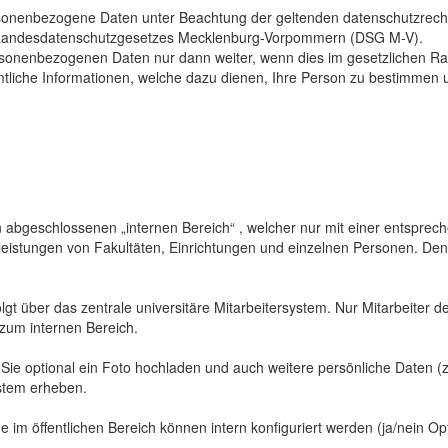
sonenbezogene Daten unter Beachtung der geltenden datenschutzrech
Landesdatenschutzgesetzes Mecklenburg-Vorpommern (DSG M-V).
ersonenbezogenen Daten nur dann weiter, wenn dies im gesetzlichen Ra
mtliche Informationen, welche dazu dienen, Ihre Person zu bestimmen 
abgeschlossenen „internen Bereich“ , welcher nur mit einer entspreche
sleistungen von Fakultäten, Einrichtungen und einzelnen Personen. De
gt über das zentrale universitäre Mitarbeitersystem. Nur Mitarbeiter de
 zum internen Bereich.
 Sie optional ein Foto hochladen und auch weitere persönliche Daten (z
ystem erheben.
 im öffentlichen Bereich können intern konfiguriert werden (ja/nein Opt