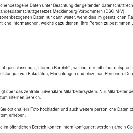
sonenbezogene Daten unter Beachtung der geltenden datenschutzrech
Landesdatenschutzgesetzes Mecklenburg-Vorpommern (DSG M-V).
ersonenbezogenen Daten nur dann weiter, wenn dies im gesetzlichen Ra
mtliche Informationen, welche dazu dienen, Ihre Person zu bestimmen 
abgeschlossenen „internen Bereich“ , welcher nur mit einer entspreche
sleistungen von Fakultäten, Einrichtungen und einzelnen Personen. De
gt über das zentrale universitäre Mitarbeitersystem. Nur Mitarbeiter de
 zum internen Bereich.
 Sie optional ein Foto hochladen und auch weitere persönliche Daten (z
ystem erheben.
 im öffentlichen Bereich können intern konfiguriert werden (ja/nein Opt