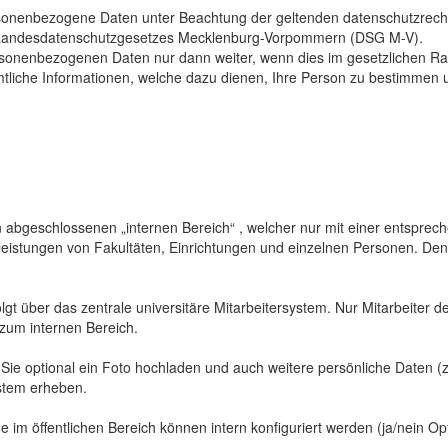
sonenbezogene Daten unter Beachtung der geltenden datenschutzrech
Landesdatenschutzgesetzes Mecklenburg-Vorpommern (DSG M-V).
ersonenbezogenen Daten nur dann weiter, wenn dies im gesetzlichen Ra
mtliche Informationen, welche dazu dienen, Ihre Person zu bestimmen 
abgeschlossenen „internen Bereich“ , welcher nur mit einer entspreche
sleistungen von Fakultäten, Einrichtungen und einzelnen Personen. De
gt über das zentrale universitäre Mitarbeitersystem. Nur Mitarbeiter de
 zum internen Bereich.
 Sie optional ein Foto hochladen und auch weitere persönliche Daten (z
ystem erheben.
 im öffentlichen Bereich können intern konfiguriert werden (ja/nein Opt