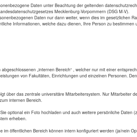
sonenbezogene Daten unter Beachtung der geltenden datenschutzrech
Landesdatenschutzgesetzes Mecklenburg-Vorpommern (DSG M-V).
ersonenbezogenen Daten nur dann weiter, wenn dies im gesetzlichen Ra
mtliche Informationen, welche dazu dienen, Ihre Person zu bestimmen 
abgeschlossenen „internen Bereich“ , welcher nur mit einer entspreche
sleistungen von Fakultäten, Einrichtungen und einzelnen Personen. De
gt über das zentrale universitäre Mitarbeitersystem. Nur Mitarbeiter de
 zum internen Bereich.
 Sie optional ein Foto hochladen und auch weitere persönliche Daten (z
ystem erheben.
 im öffentlichen Bereich können intern konfiguriert werden (ja/nein Opt