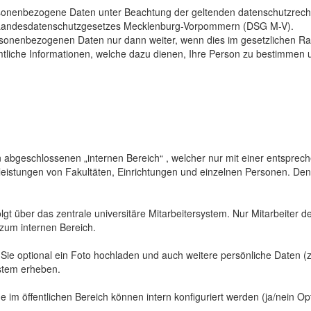
sonenbezogene Daten unter Beachtung der geltenden datenschutzrech
Landesdatenschutzgesetzes Mecklenburg-Vorpommern (DSG M-V).
ersonenbezogenen Daten nur dann weiter, wenn dies im gesetzlichen Ra
mtliche Informationen, welche dazu dienen, Ihre Person zu bestimmen 
abgeschlossenen „internen Bereich“ , welcher nur mit einer entspreche
sleistungen von Fakultäten, Einrichtungen und einzelnen Personen. De
gt über das zentrale universitäre Mitarbeitersystem. Nur Mitarbeiter de
 zum internen Bereich.
 Sie optional ein Foto hochladen und auch weitere persönliche Daten (z
ystem erheben.
 im öffentlichen Bereich können intern konfiguriert werden (ja/nein Opt