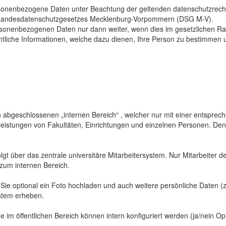
sonenbezogene Daten unter Beachtung der geltenden datenschutzrech
Landesdatenschutzgesetzes Mecklenburg-Vorpommern (DSG M-V).
ersonenbezogenen Daten nur dann weiter, wenn dies im gesetzlichen Ra
mtliche Informationen, welche dazu dienen, Ihre Person zu bestimmen 
abgeschlossenen „internen Bereich“ , welcher nur mit einer entspreche
sleistungen von Fakultäten, Einrichtungen und einzelnen Personen. De
gt über das zentrale universitäre Mitarbeitersystem. Nur Mitarbeiter de
 zum internen Bereich.
 Sie optional ein Foto hochladen und auch weitere persönliche Daten (z
ystem erheben.
 im öffentlichen Bereich können intern konfiguriert werden (ja/nein Opt